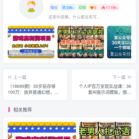
0
3W+
0
5
111W+
这家伙很懒，什么都没有写...
游戏高利润项目，日收益1k+，全自动，无需值守，解放双手，小白轻松上手【揭秘】
AI制作老男人扎心语录，5分钟一条，操作简单，流量非常大，保姆级教程
上一篇
下一篇
（18689期）35岁前存够
个人IP百万变现实战课：36
100万：放弃普通幻想，从
套AI提示词模板，借助
不看人均收入开始
Deepseek高效创作打造复利
商业IP
相关推荐