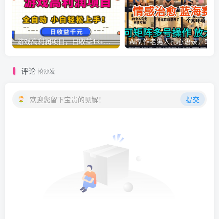
游戏高利润项目，日收益1k+，全自动，无需值守，解放双手，小白轻松上手【揭秘】
AI制作老男人扎心语录，5分钟一条，操
评论
抢沙发
欢迎您留下宝贵的见解！
提交