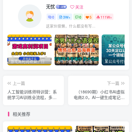
无忧
关注
0
3W+
0
5
111W+
这家伙很懒，什么都没有写...
游戏高利润项目，日收益1k+，全自动，无需值守，解放双手，小白轻松上手【揭秘】
AI制作老男人扎心语录，5分钟一条，操作简单，流量非常大，保姆级教程
上一篇
下一篇
人工智能训练师特训营：系
（18690期）小红书AI虚拟
统学习AI训练全流程，多场
电商2.0，AI一键生成笔记挂
景实操演练打造专业从业能
载商品，单店轻松月入过万
力
相关推荐