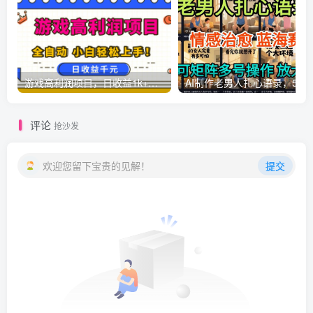
游戏高利润项目，日收益1k+，全自动，无需值守，解放双手，小白轻松上手【揭秘】
AI制作老男人扎心语录，5分钟一条，操
评论
抢沙发
欢迎您留下宝贵的见解！
提交