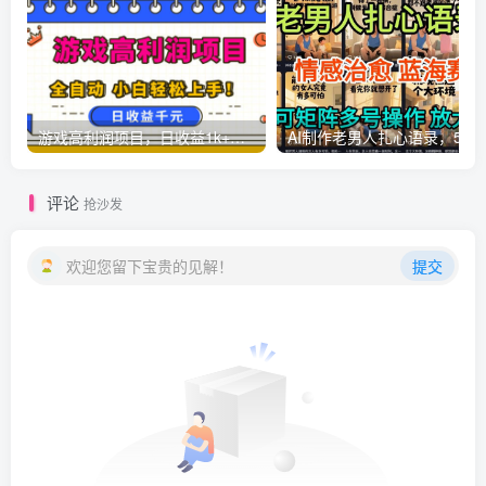
游戏高利润项目，日收益1k+，全自动，无需值守，解放双手，小白轻松上手【揭秘】
AI制作老男人扎心语录，5分钟一条，操
评论
抢沙发
欢迎您留下宝贵的见解！
提交