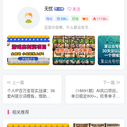
无忧
关注
0
3W+
0
5
111W+
这家伙很懒，什么都没有写...
游戏高利润项目，日收益1k+，全自动，无需值守，解放双手，小白轻松上手【揭秘】
AI制作老男人扎心语录，5分钟一条，操作简单，流量非常大，保姆级教程
上一篇
下一篇
个人IP百万变现实战课：36
（18691期）AI风口项目，
套AI提示词模板，借助
单日稳定800+，旺季单子做
Deepseek高效创作打造复利
不完，简单好做，提供派单
商业IP
资源
相关推荐